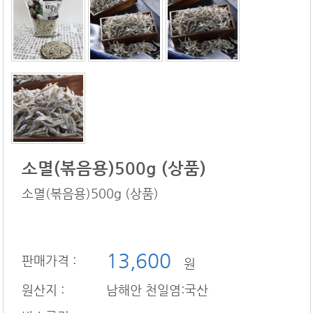
소멸(볶음용)500g (상품)
소멸(볶음용)500g (상품)
13,600
판매가격 :
원
원산지 :
남해안 천일염:국산