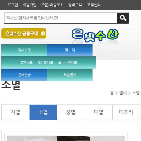
로그인
회원가입
주문/배송조회
장바구니
고객센터
회사소개
멸 치
멸치세트 ㆍ 해산물세트 ㆍ 프리미엄세트
건해산물
특품멸치
소멸
홈
>
멸치
>
소멸
자멸
소멸
중멸
대멸
띠포리