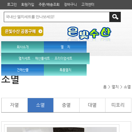
로그인
회원가입
주문/배송조회
장바구니
고객센터
회사소개
멸 치
멸치세트 ㆍ 해산물세트 ㆍ 프리미엄세트
건해산물
특품멸치
소멸
홈
>
멸치
>
소멸
자멸
소멸
중멸
대멸
띠포리