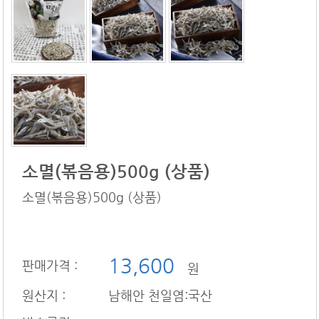
소멸(볶음용)500g (상품)
소멸(볶음용)500g (상품)
13,600
판매가격 :
원
원산지 :
남해안 천일염:국산