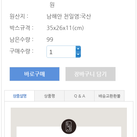
원
원산지 :
남해안 천일염:국산
박스규격 :
35x26x11(cm)
남은수량 :
99
구매수량 :
바로구매
장바구니 담기
상품설명
상품평
Q & A
배송교환환불