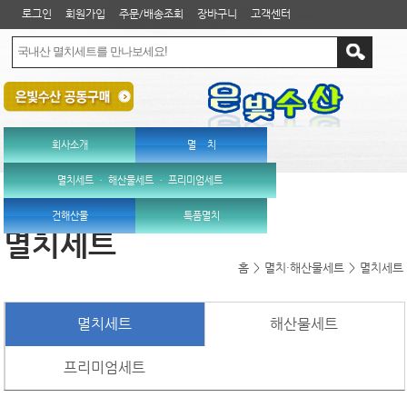
로그인
회원가입
주문/배송조회
장바구니
고객센터
회사소개
멸 치
멸치세트 ㆍ 해산물세트 ㆍ 프리미엄세트
건해산물
특품멸치
멸치세트
홈
>
멸치·해산물세트
>
멸치세트
멸치세트
해산물세트
프리미엄세트