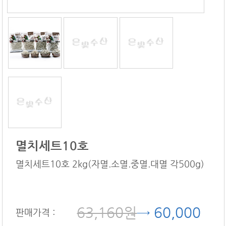
멸치세트10호
멸치세트10호 2kg(자멸.소멸.중멸.대멸 각500g)
63,160원
→ 60,000
판매가격 :