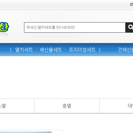
|
멸치세트 ㆍ 해산물세트 ㆍ 프리미엄세트
|
건해산
소멸
중멸
대