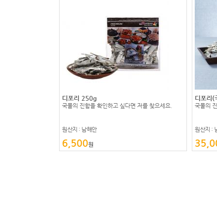
디포리 250g
디포리(국
국물의 진함을 확인하고 싶다면 저를 찾으세요.
국물의 진
원산지 : 남해안
원산지 :
6,500
35,0
원