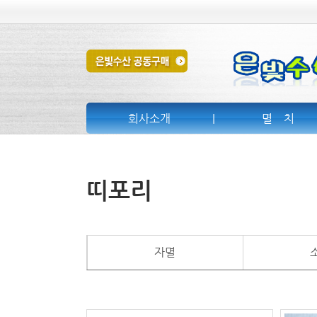
회사소개
|
멸 치
띠포리
자멸