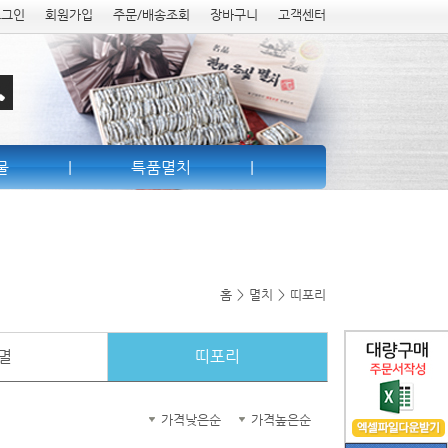
로그인
회원가입
주문/배송조회
장바구니
고객센터
물
|
특품멸치
|
홈
>
멸치
>
띠포리
멸
띠포리
가격낮은순
가격높은순